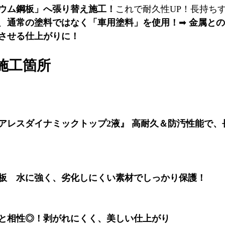
ウム鋼板」へ張り替え施工！
これで耐久性UP！長持ち
、
通常の塗料ではなく「車用塗料」を使用！
➡ 
金属との
させる仕上がりに！
施工箇所 
アレスダイナミックトップ2液』
高耐久＆防汚性能で、
板　水に強く、劣化しにくい素材でしっかり保護！
と相性◎！剥がれにくく、美しい仕上がり