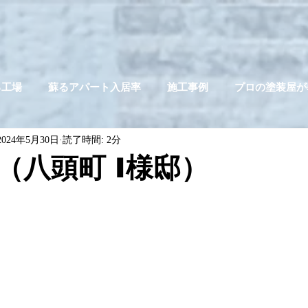
る工場
蘇るアパート入居率
施工事例
プロの塗装屋が
2024年5月30日
読了時間: 2分
（八頭町 I様邸）