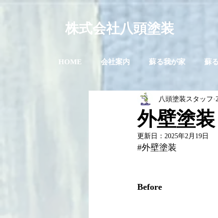
株式会社八頭塗装
HOME
会社案内
蘇る我が家
蘇
八頭塗装スタッフ
外壁塗装
更新日：
2025年2月19日
#外壁塗装
Before