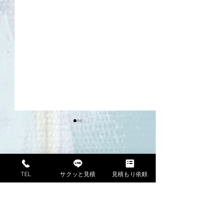
職人の１日！
TEL
サクッと見積
見積もり依頼
現場に行くまで
大事！