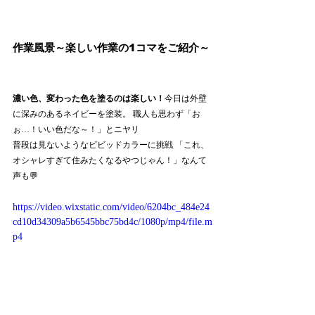
作業風景
～楽しい作業の1コマをご紹介～
濃い色、変わった色を塗るのは楽しい！
今日は外壁
に深みのあるネイビーを塗装。 職人も思わず「お
ぉ…！いい色だな～！」とニヤリ
普段は見ないようなビビッドカラーに挑戦 「これ、
オシャレすぎて住みたくなるやつじゃん！」なんて
声も💬
https://video.wixstatic.com/video/6204bc_484e24
cd10d34309a5b6545bbc75bd4c/1080p/mp4/file.m
p4