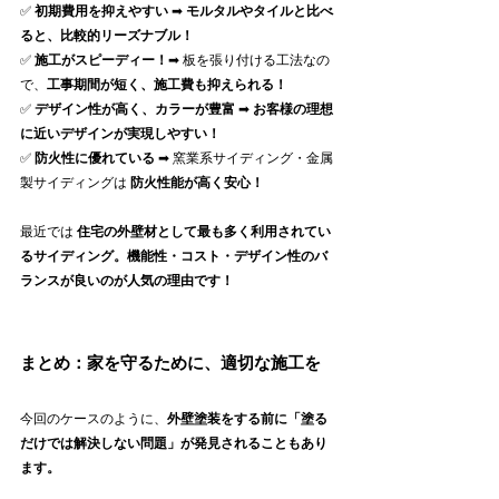
✅ 
初期費用を抑えやすい
 ➡ 
モルタルやタイルと比べ
ると、比較的リーズナブル！
✅ 
施工がスピーディー！
➡ 板を張り付ける工法なの
で、
工事期間が短く、施工費も抑えられる！
✅ 
デザイン性が高く、カラーが豊富 
➡ 
お客様の理想
に近いデザインが実現しやすい！
✅ 
防火性に優れている 
➡ 窯業系サイディング・金属
製サイディングは 
防火性能が高く安心！
最近では 
住宅の外壁材として最も多く利用されてい
るサイディング。機能性・コスト・デザイン性のバ
ランスが良いのが人気の理由です！
まとめ：家を守るために、適切な施工を
今回のケースのように、
外壁塗装をする前に「塗る
だけでは解決しない問題」が発見されることもあり
ます。