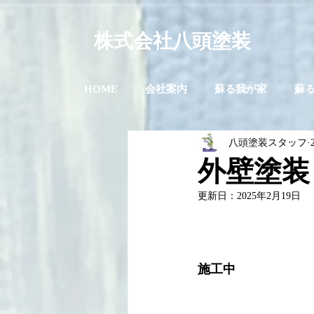
株式会社八頭塗装
HOME
会社案内
蘇る我が家
蘇
八頭塗装スタッフ
外壁塗装
更新日：
2025年2月19日
施工中