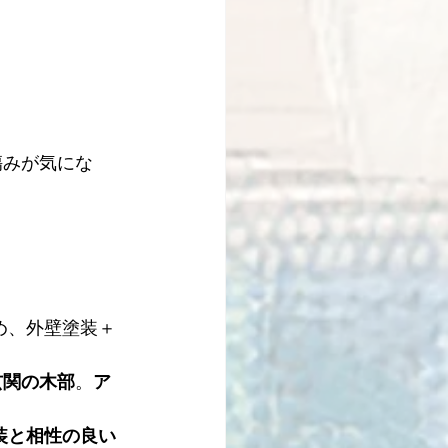
傷みが気にな
め、外壁塗装＋
玄関の木部
。
ア
装と相性の良い