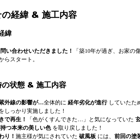
の経緯 & 施工内容 
経緯
お問い合わせいただきました！
「築10年が過ぎ、お家の
からスタート。
の状態 & 施工内容 
や紫外線の影響が…
全体的に 
経年劣化が進行
 していたた
をしっかり実施しました！
きで再生！
「色がくすんできた…」と気になっていた 
が持つ本来の美しい色
 を取り戻しました！
わり！
施主様が気にされていた 
破風板
 には、
前回の塗