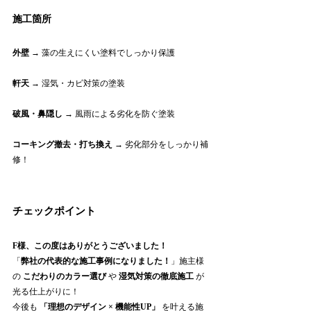
施工箇所
外壁
 → 藻の生えにくい塗料でしっかり保護
軒天
 → 湿気・カビ対策の塗装
破風・鼻隠し
 → 風雨による劣化を防ぐ塗装
コーキング撤去・打ち換え
 → 劣化部分をしっかり補
修！
チェックポイント 
F様、この度はありがとうございました！
「
弊社の代表的な施工事例になりました！
」施主様
の 
こだわりのカラー選び
 や 
湿気対策の徹底施工
 が
光る仕上がりに！
今後も 
「理想のデザイン × 機能性UP」
 を叶える施