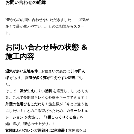
お問い合わせの経緯 
HPからのお問い合わせをいただきました！「湿気が
多くて藻が生えやすい…」とのご相談からスター
ト。
お問い合わせ時の状態 & 
施工内容 
湿気が多い立地条件…
お住まいの裏には 
川や田ん
ぼ
 があり、 
湿気が多く藻が生えやすい環境
 でし
た。
そこで！
藻が生えにくい塗料
 を選定し、しっかり対
策。これで長期間キレイな外壁をキープできます！
外壁の色選びもこだわり！
施主様が「今とは違う色
にしたい！」とのご希望だったため、
カラーシミュ
レーション
 を実施し、「
1番しっくりくる色
」を一
緒に選び、理想の仕上がりに！
玄関まわりのレンガ調部分は2色塗装！
立体感を出