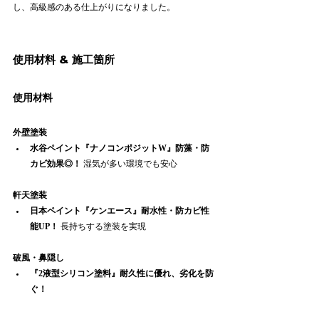
し、高級感のある仕上がりになりました。
使用材料 & 施工箇所 
使用材料
外壁塗装
水谷ペイント『ナノコンポジットW』防藻・防
カビ効果◎！
 湿気が多い環境でも安心
軒天塗装
日本ペイント『ケンエース』耐水性・防カビ性
能UP！
 長持ちする塗装を実現
破風・鼻隠し
『2液型シリコン塗料』耐久性に優れ、劣化を防
ぐ！