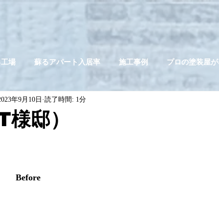
る工場
蘇るアパート入居率
施工事例
プロの塗装屋が
2023年9月10日
読了時間: 1分
T様邸）
Before