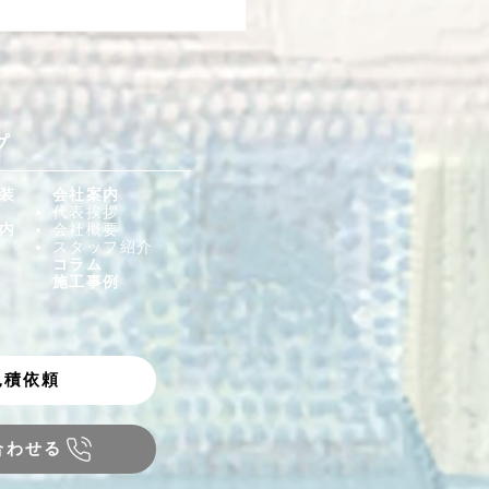
プ
装
会社案内
代表挨拶
塗装 鳥取市O様邸
内
会社概要
スタッフ紹介
コラム
施工事例
見積依頼
合わせる