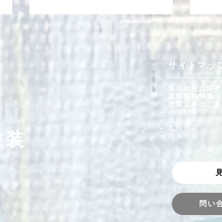
​サイトマッ
株式会社八頭塗
​遮熱断熱特集
外壁
塗装工事のご案
外壁、屋根塗装 鳥取市U様
外壁塗装
屋根塗装
邸
​木部塗装
塗装
防水塗装
問い