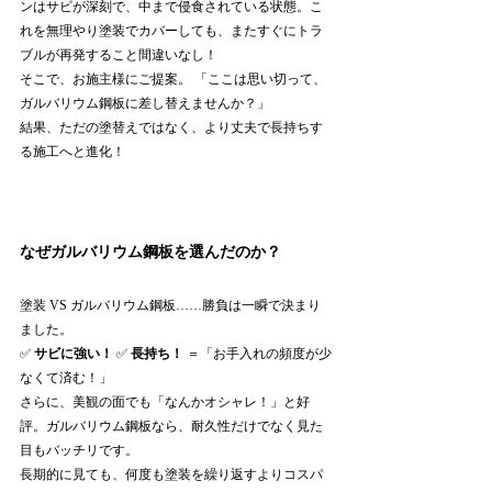
ンはサビが深刻で、中まで侵食されている状態。こ
れを無理やり塗装でカバーしても、またすぐにトラ
ブルが再発すること間違いなし！
そこで、お施主様にご提案。 「ここは思い切って、
ガルバリウム鋼板に差し替えませんか？」
結果、ただの塗替えではなく、より丈夫で長持ちす
る施工へと進化！
なぜガルバリウム鋼板を選んだのか？
塗装 VS ガルバリウム鋼板……勝負は一瞬で決まり
ました。
✅ 
サビに強い！
 ✅ 
長持ち！
 ＝「お手入れの頻度が少
なくて済む！」
さらに、美観の面でも「なんかオシャレ！」と好
評。ガルバリウム鋼板なら、耐久性だけでなく見た
目もバッチリです。
長期的に見ても、何度も塗装を繰り返すよりコスパ