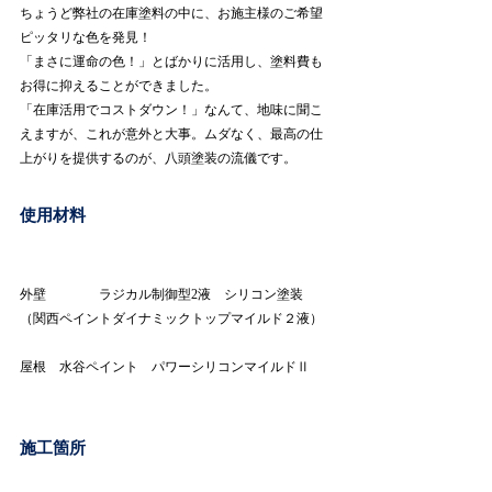
ちょうど弊社の在庫塗料の中に、お施主様のご希望
ピッタリな色を発見！
「まさに運命の色！」とばかりに活用し、塗料費も
お得に抑えることができました。
「在庫活用でコストダウン！」なんて、地味に聞こ
えますが、これが意外と大事。ムダなく、最高の仕
上がりを提供するのが、八頭塗装の流儀です。
使用材料
外壁　　　　ラジカル制御型2液　シリコン塗装
（関西ペイントダイナミックトップマイルド２液）
屋根　水谷ペイント　パワーシリコンマイルドⅡ
施工箇所