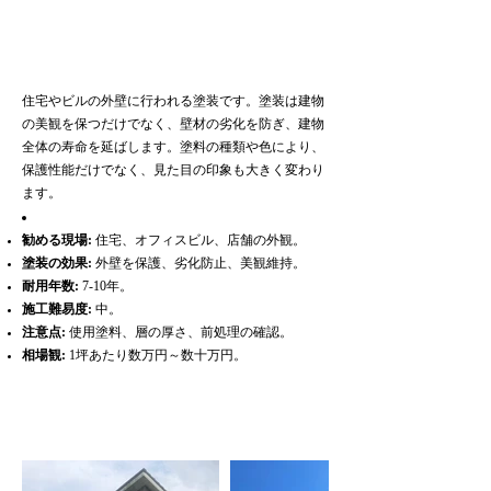
このような症状はあり
ませんか？
住宅やビルの外壁に行われる塗装です。塗装は建物
の美観を保つだけでなく、壁材の劣化を防ぎ、建物
全体の寿命を延ばします。塗料の種類や色により、
保護性能だけでなく、見た目の印象も大きく変わり
ます。
勧める現場:
住宅、オフィスビル、店舗の外観。
塗装の効果:
外壁を保護、劣化防止、美観維持。
耐用年数:
7-10年。
施工難易度:
中。
注意点:
使用塗料、層の厚さ、前処理の確認。
相場観:
1坪あたり数万円～数十万円。
施工事例