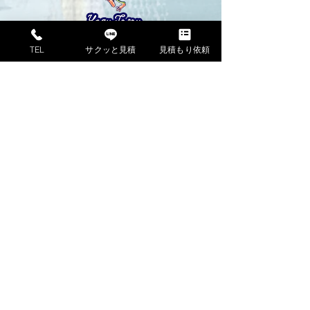
株式会社八頭塗装
TEL
サクッと見積
見積もり依頼
〒680-0463
鳥取県八頭郡八頭町宮谷115-1
TEL：0858-71-0873
直通：090-3375-4958
営業：年中無休 8:00〜19:00
​サイトマップ
株式会社八頭塗装
​遮熱断熱特集
塗装工事のご案内
外壁塗装
屋根塗装
​木部塗装
防水塗装
会社案内
代表挨拶
会社概要
スタッフ紹介
コラム
施工事例