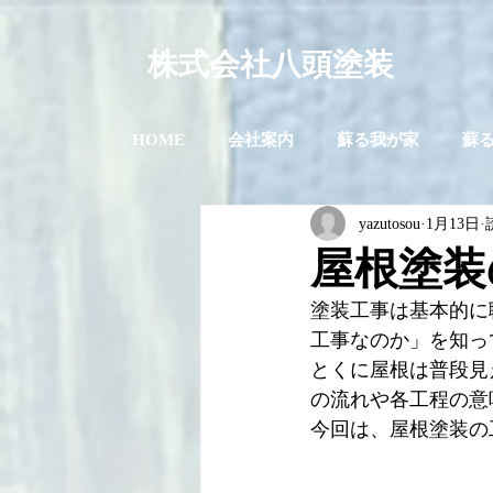
株式会社八頭塗装
HOME
会社案内
蘇る我が家
蘇
yazutosou
1月13日
屋根塗装
塗装工事は基本的に
工事なのか」を知っ
とくに屋根は普段見
の流れや各工程の意
今回は、屋根塗装の