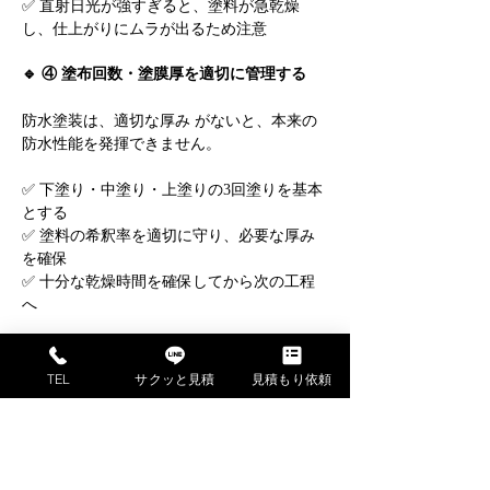
✅ 直射日光が強すぎると、塗料が急乾燥
し、仕上がりにムラが出るため注意
🔹 ④ 塗布回数・塗膜厚を適切に管理する
防水塗装は、適切な厚み がないと、本来の
防水性能を発揮できません。
✅ 下塗り・中塗り・上塗りの3回塗りを基本
とする
✅ 塗料の希釈率を適切に守り、必要な厚み
を確保
✅ 十分な乾燥時間を確保してから次の工程
へ
🔹 ⑤ 施工後の定期点検とメンテナンス
TEL
サクッと見積
見積もり依頼
防水塗装は、経年劣化により防水性能が低下
するため、定期的な点検とメンテナンスが必
要 です。
✅ 5～10年ごとに点検し、ひび割れや剥がれ